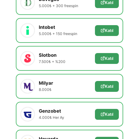
Katıl
5.000₺ + 300 freespin
Intobet
Katıl
5.000₺ + 150 freespin
Slotbon
Katıl
7.500₺ + %200
Milyar
Katıl
8.000₺
Genzobet
Katıl
4.000₺ Her Ay
Hovarda