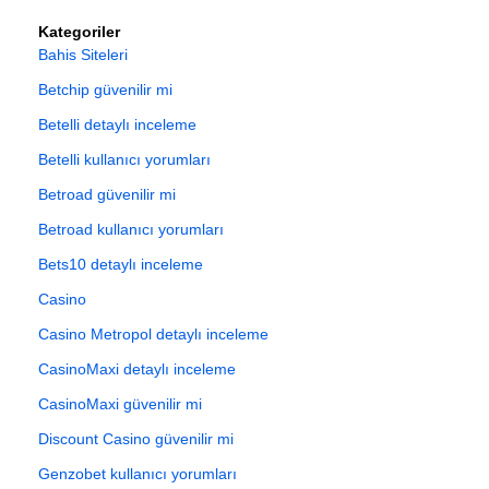
Kategoriler
Bahis Siteleri
Betchip güvenilir mi
Betelli detaylı inceleme
Betelli kullanıcı yorumları
Betroad güvenilir mi
Betroad kullanıcı yorumları
Bets10 detaylı inceleme
Casino
Casino Metropol detaylı inceleme
CasinoMaxi detaylı inceleme
CasinoMaxi güvenilir mi
Discount Casino güvenilir mi
Genzobet kullanıcı yorumları