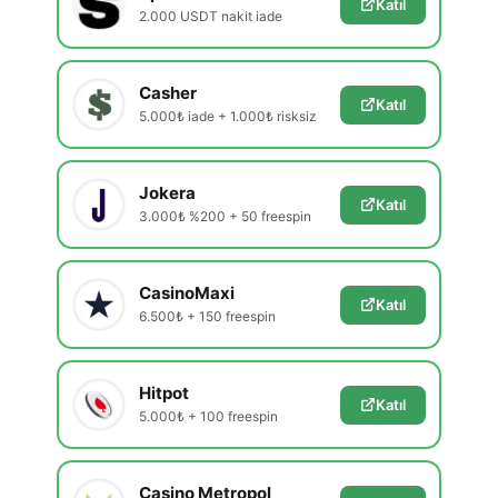
Katıl
2.000 USDT nakit iade
Casher
Katıl
5.000₺ iade + 1.000₺ risksiz
Jokera
Katıl
3.000₺ %200 + 50 freespin
CasinoMaxi
Katıl
6.500₺ + 150 freespin
Hitpot
Katıl
5.000₺ + 100 freespin
Casino Metropol