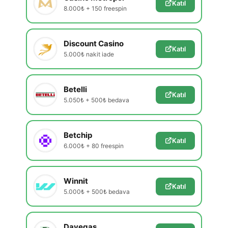
Katıl
8.000₺ + 150 freespin
Discount Casino
Katıl
5.000₺ nakit iade
Betelli
Katıl
5.050₺ + 500₺ bedava
Betchip
Katıl
6.000₺ + 80 freespin
Winnit
Katıl
5.000₺ + 500₺ bedava
Davegas