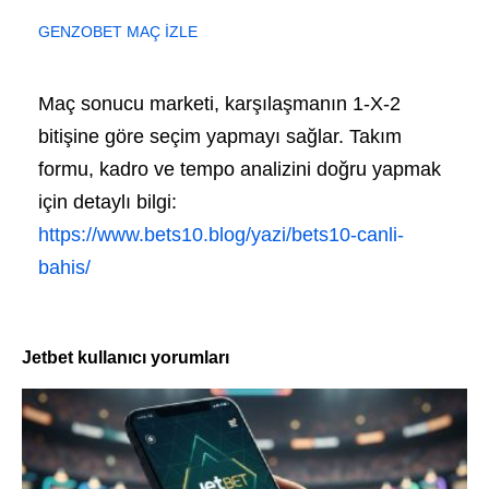
GENZOBET MAÇ İZLE
Maç sonucu marketi, karşılaşmanın 1-X-2
bitişine göre seçim yapmayı sağlar. Takım
formu, kadro ve tempo analizini doğru yapmak
için detaylı bilgi:
https://www.bets10.blog/yazi/bets10-canli-
bahis/
Jetbet kullanıcı yorumları