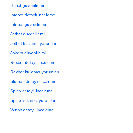
Hitpot güvenilir mi
Intobet detaylı inceleme
Intobet güvenilir mi
Jetbet güvenilir mi
Jetbet kullanıcı yorumları
Jokera güvenilir mi
Rexbet detaylı inceleme
Rexbet kullanıcı yorumları
Slotbon detaylı inceleme
Spino detaylı inceleme
Spino kullanıcı yorumları
Winnit detaylı inceleme