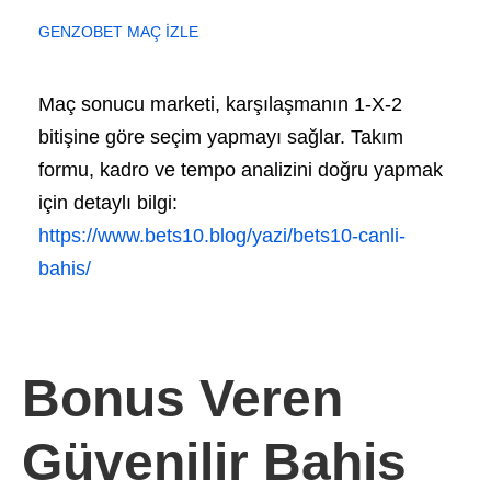
GENZOBET MAÇ İZLE
Maç sonucu marketi, karşılaşmanın 1-X-2
bitişine göre seçim yapmayı sağlar. Takım
formu, kadro ve tempo analizini doğru yapmak
için detaylı bilgi:
https://www.bets10.blog/yazi/bets10-canli-
bahis/
Bonus Veren
Güvenilir Bahis