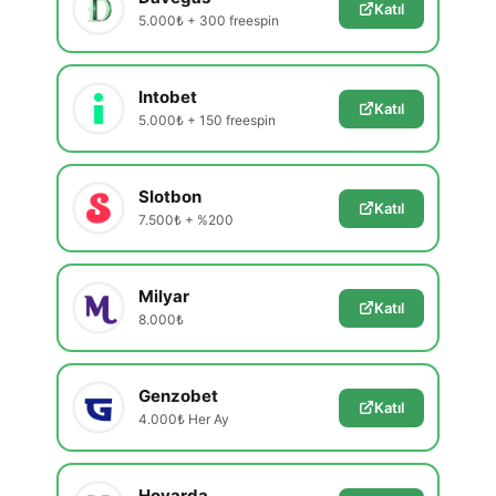
Katıl
5.000₺ + 300 freespin
Intobet
Katıl
5.000₺ + 150 freespin
Slotbon
Katıl
7.500₺ + %200
Milyar
Katıl
8.000₺
Genzobet
Katıl
4.000₺ Her Ay
Hovarda