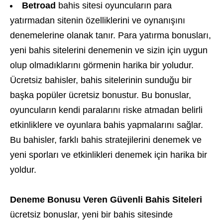
Betroad
bahis sitesi
oyuncuların para
yatırmadan sitenin özelliklerini ve oynanışını
denemelerine olanak tanır. Para yatırma bonusları,
yeni bahis sitelerini denemenin ve sizin için uygun
olup olmadıklarını görmenin harika bir yoludur.
Ücretsiz bahisler, bahis sitelerinin sunduğu bir
başka popüler ücretsiz bonustur. Bu bonuslar,
oyuncuların kendi paralarını riske atmadan belirli
etkinliklere ve oyunlara bahis yapmalarını sağlar.
Bu bahisler, farklı bahis stratejilerini denemek ve
yeni sporları ve etkinlikleri denemek için harika bir
yoldur.
Deneme Bonusu Veren Güvenli Bahis Siteleri
ücretsiz bonuslar, yeni bir bahis sitesinde