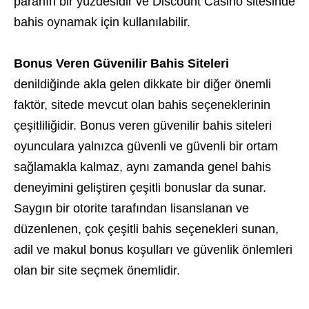
paranın bir yüzdesidir ve Discount Casino sitesinde
bahis oynamak için kullanılabilir.
Bonus Veren Güvenilir Bahis Siteleri
denildiğinde akla gelen dikkate bir diğer önemli
faktör, sitede mevcut olan bahis seçeneklerinin
çeşitliliğidir. Bonus veren güvenilir bahis siteleri
oyunculara yalnızca güvenli ve güvenli bir ortam
sağlamakla kalmaz, aynı zamanda genel bahis
deneyimini geliştiren çeşitli bonuslar da sunar.
Saygın bir otorite tarafından lisanslanan ve
düzenlenen, çok çeşitli bahis seçenekleri sunan,
adil ve makul bonus koşulları ve güvenlik önlemleri
olan bir site seçmek önemlidir.