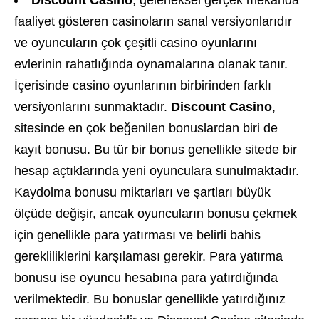
faaliyet gösteren casinoların sanal versiyonlarıdır
ve oyuncuların çok çeşitli casino oyunlarını
evlerinin rahatlığında oynamalarına olanak tanır.
İçerisinde casino oyunlarının birbirinden farklı
versiyonlarını sunmaktadır.
Discount Casino
,
sitesinde en çok beğenilen bonuslardan biri de
kayıt bonusu. Bu tür bir bonus genellikle sitede bir
hesap açtıklarında yeni oyunculara sunulmaktadır.
Kaydolma bonusu miktarları ve şartları büyük
ölçüde değişir, ancak oyuncuların bonusu çekmek
için genellikle para yatırması ve belirli bahis
gerekliliklerini karşılaması gerekir. Para yatırma
bonusu ise oyuncu hesabına para yatırdığında
verilmektedir. Bu bonuslar genellikle yatırdığınız