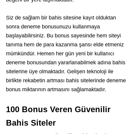
Siz de sağlam bir bahis sitesine kayıt olduktan
sonra deneme bonusunuzu kullanmaya
başlayabilirsiniz. Bu bonus sayesinde hem siteyi
tanıma hem de para kazanma şansı elde etmeniz
mümkündür. Hemen her gün yeni bir kullanıcı
deneme bonusundan yararlanabilmek adına bahis
sitelerine üye olmaktadır. Gelişen teknoloji ile
birlikte rekabetin artması bahis sitelerinde deneme
bonus miktarının artmasını sağlamaktadır.
100 Bonus Veren Güvenilir
Bahis Siteler