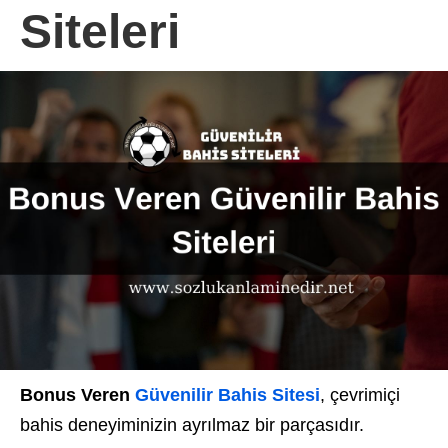
Siteleri
Bonus Veren
Güvenilir Bahis Sitesi
, çevrimiçi
bahis deneyiminizin ayrılmaz bir parçasıdır.