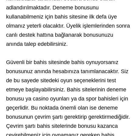
adlandırılmaktadır. Deneme bonusunu
kullanabilmeniz için bahis sitesine ilk defa üye
olmanız yeterli olacaktır. Üyelik işlemlerinden sonra
canlı destek hattına bağlanarak bonusunuzu
anında talep edebilirsiniz.
Güvenli bir bahis sitesinde bahis oynuyorsanız
bonusunuz anında hesabınıza tanımlanacaktır. Siz
de bu sayede sitedeki oyun seçeneklerini test
etmeye başlayabilirsiniz. Bahis sitelerinin deneme
bonusu ya casino oyunları ya da spor bahisleri için
geçerlidir. Bu noktada önemli olan ise deneme
bonusunun çevrim şartı gerektirip gerektirmediğidir.
Çevrim şartı bahis sitelerinde bonusu kazanca
çevirebilmeniz için oynamanız gereken bahis