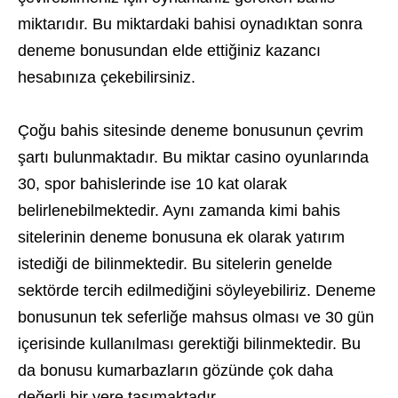
miktarıdır. Bu miktardaki bahisi oynadıktan sonra
deneme bonusundan elde ettiğiniz kazancı
hesabınıza çekebilirsiniz.
Çoğu bahis sitesinde deneme bonusunun çevrim
şartı bulunmaktadır. Bu miktar casino oyunlarında
30, spor bahislerinde ise 10 kat olarak
belirlenebilmektedir. Aynı zamanda kimi bahis
sitelerinin deneme bonusuna ek olarak yatırım
istediği de bilinmektedir. Bu sitelerin genelde
sektörde tercih edilmediğini söyleyebiliriz. Deneme
bonusunun tek seferliğe mahsus olması ve 30 gün
içerisinde kullanılması gerektiği bilinmektedir. Bu
da bonusu kumarbazların gözünde çok daha
değerli bir yere taşımaktadır.