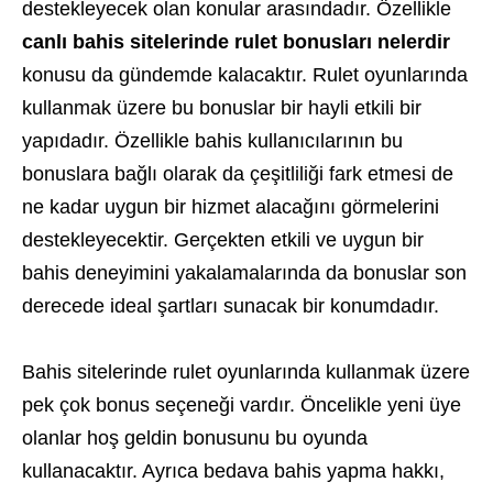
destekleyecek olan konular arasındadır. Özellikle
canlı bahis sitelerinde rulet bonusları nelerdir
konusu da gündemde kalacaktır. Rulet oyunlarında
kullanmak üzere bu bonuslar bir hayli etkili bir
yapıdadır. Özellikle bahis kullanıcılarının bu
bonuslara bağlı olarak da çeşitliliği fark etmesi de
ne kadar uygun bir hizmet alacağını görmelerini
destekleyecektir. Gerçekten etkili ve uygun bir
bahis deneyimini yakalamalarında da bonuslar son
derecede ideal şartları sunacak bir konumdadır.
Bahis sitelerinde rulet oyunlarında kullanmak üzere
pek çok bonus seçeneği vardır. Öncelikle yeni üye
olanlar hoş geldin bonusunu bu oyunda
kullanacaktır. Ayrıca bedava bahis yapma hakkı,