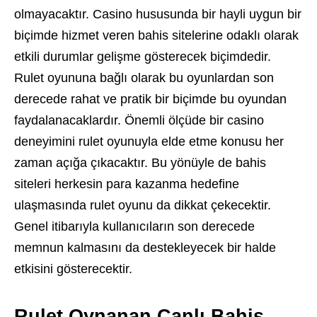
olmayacaktır. Casino hususunda bir hayli uygun bir
biçimde hizmet veren bahis sitelerine odaklı olarak
etkili durumlar gelişme gösterecek biçimdedir.
Rulet oyununa bağlı olarak bu oyunlardan son
derecede rahat ve pratik bir biçimde bu oyundan
faydalanacaklardır. Önemli ölçüde bir casino
deneyimini rulet oyunuyla elde etme konusu her
zaman açığa çıkacaktır. Bu yönüyle de bahis
siteleri herkesin para kazanma hedefine
ulaşmasında rulet oyunu da dikkat çekecektir.
Genel itibarıyla kullanıcıların son derecede
memnun kalmasını da destekleyecek bir halde
etkisini gösterecektir.
Rulet Oynanan Canlı Bahis