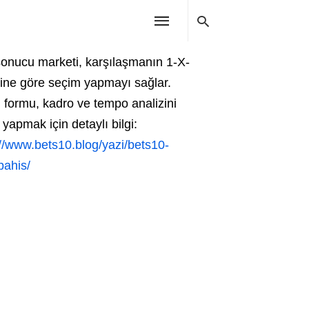
onucu marketi, karşılaşmanın 1-X-
işine göre seçim yapmayı sağlar.
 formu, kadro ve tempo analizini
Typ
your
yapmak için detaylı bilgi:
sea
que
://www.bets10.blog/yazi/bets10-
and
hit
bahis/
ente