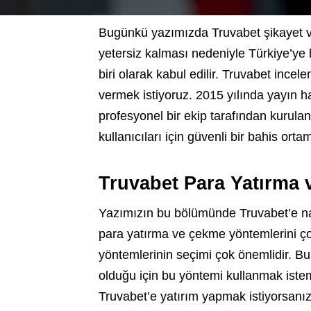
Bugünkü yazımızda Truvabet şikayet ve 
yetersiz kalması nedeniyle Türkiye’ye 
biri olarak kabul edilir. Truvabet incel
vermek istiyoruz. 2015 yılında yayın ha
profesyonel bir ekip tarafından kurulan 
kullanıcıları için güvenli bir bahis orta
Truvabet Para Yatırma
Yazımızın bu bölümünde Truvabet’e nasıl
para yatırma ve çekme yöntemlerini ço
yöntemlerinin seçimi çok önemlidir. Bu
olduğu için bu yöntemi kullanmak iste
Truvabet’e yatırım yapmak istiyorsanız