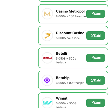
Casino Metropol
Katıl
8.000₺ + 150 freespin
Discount Casino
Katıl
5.000₺ nakit iade
Betelli
Katıl
5.050₺ + 500₺
bedava
Betchip
Katıl
6.000₺ + 80 freespin
Winnit
Katıl
5.000₺ + 500₺
bedava