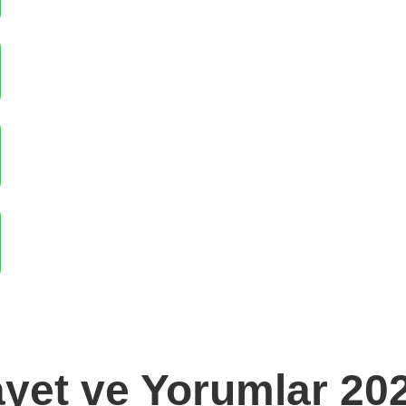
ayet ve Yorumlar 20