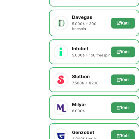
Davegas
Katıl
5.000₺ + 300
freespin
Intobet
Katıl
5.000₺ + 150 freespin
Slotbon
Katıl
7.500₺ + %200
Milyar
Katıl
8.000₺
Genzobet
Katıl
4.000₺ Her Ay