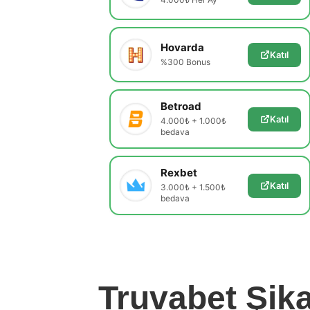
Hovarda
Katıl
%300 Bonus
Betroad
Katıl
4.000₺ + 1.000₺
bedava
Rexbet
Katıl
3.000₺ + 1.500₺
bedava
Truvabet Şik