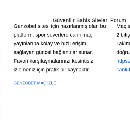
Güvenilir Bahis Siteleri Forum
Genzobet sitesi için hazırlanmış olan bu
Maç s
platform, spor severlere canlı maç
2 bit
yayınlarına kolay ve hızlı erişim
Takım
sağlayan güncel bağlantılar sunar.
doğru 
Favori karşılaşmalarınızı kesintisiz
https
izlemeniz için pratik bir kaynaktır.
canli-
GENZOBET MAÇ İZLE