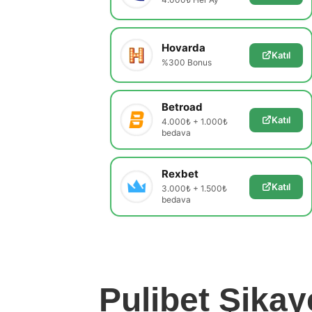
Hovarda
Katıl
%300 Bonus
Betroad
Katıl
4.000₺ + 1.000₺
bedava
Rexbet
Katıl
3.000₺ + 1.500₺
bedava
Pulibet Şikay