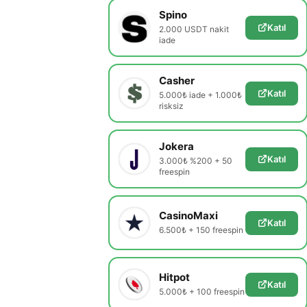
Spino
Katıl
2.000 USDT nakit
iade
Casher
Katıl
5.000₺ iade + 1.000₺
risksiz
Jokera
Katıl
3.000₺ %200 + 50
freespin
CasinoMaxi
Katıl
6.500₺ + 150 freespin
Hitpot
Katıl
5.000₺ + 100 freespin