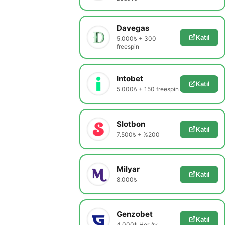
Davegas
Katıl
5.000₺ + 300
freespin
Intobet
Katıl
5.000₺ + 150 freespin
Slotbon
Katıl
7.500₺ + %200
Milyar
Katıl
8.000₺
Genzobet
Katıl
4.000₺ Her Ay