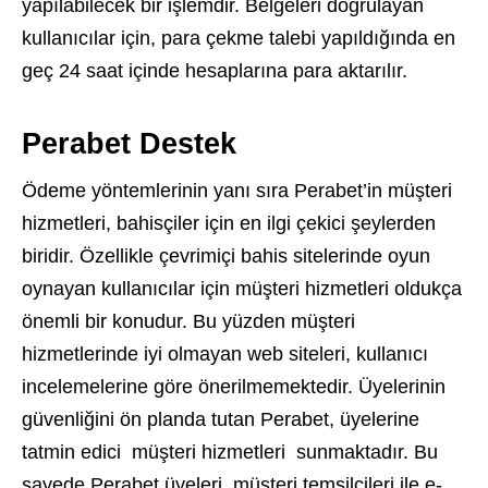
yapılabilecek bir işlemdir. Belgeleri doğrulayan
kullanıcılar için, para çekme talebi yapıldığında en
geç 24 saat içinde hesaplarına para aktarılır.
Perabet Destek
Ödeme yöntemlerinin yanı sıra Perabet’in müşteri
hizmetleri, bahisçiler için en ilgi çekici şeylerden
biridir. Özellikle çevrimiçi bahis sitelerinde oyun
oynayan kullanıcılar için müşteri hizmetleri oldukça
önemli bir konudur. Bu yüzden müşteri
hizmetlerinde iyi olmayan web siteleri, kullanıcı
incelemelerine göre önerilmemektedir. Üyelerinin
güvenliğini ön planda tutan Perabet, üyelerine
tatmin edici müşteri hizmetleri sunmaktadır. Bu
sayede Perabet üyeleri, müşteri temsilcileri ile e-