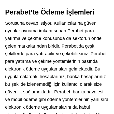
Perabet’te Ödeme İşlemleri
Sorusuna cevap istiyor. Kullanıcılarına güvenli
oyunlar oynama imkanı sunan Perabet para
yatırma ve çekme konusunda da sektörün önde
gelen markalarından biridir. Perabet’da çeşitli
şekillerde para yatırabilir ve çekebilirsiniz. Perabet
para yatırma ve çekme yöntemlerinin başında
elektronik ödeme uygulamaları gelmektedir. Bu
uygulamalardaki hesaplarınız, banka hesaplarınız
bu şekilde izlenemediği için kullanıcı olarak size
güvenlik sağlamaktadır. Perabet, banka havalesi
ve mobil ödeme gibi ödeme yöntemlerinin yanı sıra
elektronik ödeme uygulamalarını da kabul