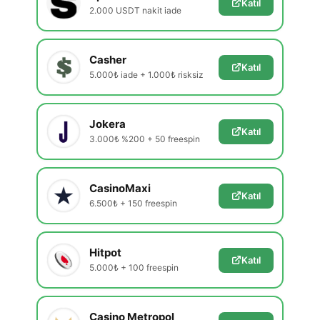
Katıl
2.000 USDT nakit iade
Casher
Katıl
5.000₺ iade + 1.000₺ risksiz
Jokera
Katıl
3.000₺ %200 + 50 freespin
CasinoMaxi
Katıl
6.500₺ + 150 freespin
Hitpot
Katıl
5.000₺ + 100 freespin
Casino Metropol