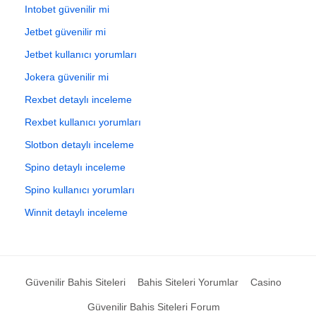
Intobet güvenilir mi
Jetbet güvenilir mi
Jetbet kullanıcı yorumları
Jokera güvenilir mi
Rexbet detaylı inceleme
Rexbet kullanıcı yorumları
Slotbon detaylı inceleme
Spino detaylı inceleme
Spino kullanıcı yorumları
Winnit detaylı inceleme
Güvenilir Bahis Siteleri
Bahis Siteleri Yorumlar
Casino
Güvenilir Bahis Siteleri Forum