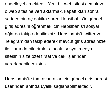
engelleyebilmektedir. Yeni bir web sitesi açmak ve
o web sitesine veri aktarmak, kapattıktan sonra
sadece birkaç dakika sürer. Hepsibahis’in güncel
giriş adresini öğrenmek için Hepsibahis’i sosyal
ağlarda takip edebilirsiniz. Hepsibahis’i twitter ve
Telegram’dan takip ederek mevcut giriş adresinizle
ilgili anında bildirimler alacak, sosyal medya
sitesinin size özel fırsat ve çekilişlerinden
yararlanabileceksiniz.
Hepsibahis’te tüm avantajlar için güncel giriş adresi
üzerinden anında üyelik sağlanabilmektedir.