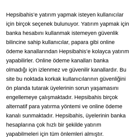
Hepsibahis’e yatırım yapmak isteyen kullanıcılar
için birçok seçenek bulunuyor. Yatırım yapmak için
banka hesabını kullanmak istemeyen güvenlik
bilincine sahip kullanıcılar, papara gibi online
ödeme kanallarından Hepsibahis’e kolayca yatırım
yapabilirler. Online ödeme kanalları banka
olmadığı için izlenmez ve güvenilir kanallardır. Bu
site bu noktada korkak kullanıcılarının güvenliğini
ön planda tutarak üyelerinin sorun yaşamasını
engellemeye çalışmaktadır. Hepsibahis birçok
alternatif para yatırma yöntemi ve online ödeme
kanalı sunmaktadır. Hepsibahis, üyelerinin banka
hesaplarına çok hızlı bir şekilde yatırım
yapabilmeleri için tüm önlemleri almıştır.