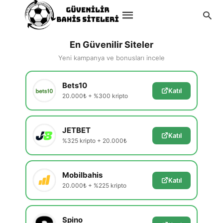
En Güvenilir Siteler
Yeni kampanya ve bonusları incele
Type
Bets10
your
Katıl
search
20.000₺ + %300 kripto
query
and
hit
enter:
JETBET
Katıl
%325 kripto + 20.000₺
Mobilbahis
Katıl
20.000₺ + %225 kripto
Spino