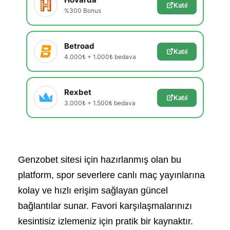
Katıl
%300 Bonus
Betroad
Katıl
4.000₺ + 1.000₺ bedava
Rexbet
Katıl
3.000₺ + 1.500₺ bedava
Genzobet sitesi için hazırlanmış olan bu
platform, spor severlere canlı maç yayınlarına
kolay ve hızlı erişim sağlayan güncel
bağlantılar sunar. Favori karşılaşmalarınızı
kesintisiz izlemeniz için pratik bir kaynaktır.