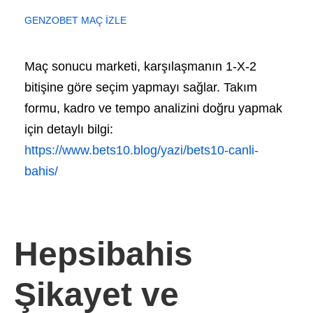
GENZOBET MAÇ İZLE
Maç sonucu marketi, karşılaşmanın 1-X-2
bitişine göre seçim yapmayı sağlar. Takım
formu, kadro ve tempo analizini doğru yapmak
için detaylı bilgi:
https://www.bets10.blog/yazi/bets10-canli-
bahis/
Hepsibahis
Şikayet ve