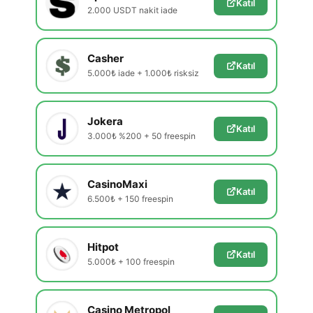
Katıl
2.000 USDT nakit iade
Casher
Katıl
5.000₺ iade + 1.000₺ risksiz
Jokera
Katıl
3.000₺ %200 + 50 freespin
CasinoMaxi
Katıl
6.500₺ + 150 freespin
Hitpot
Katıl
5.000₺ + 100 freespin
Casino Metropol