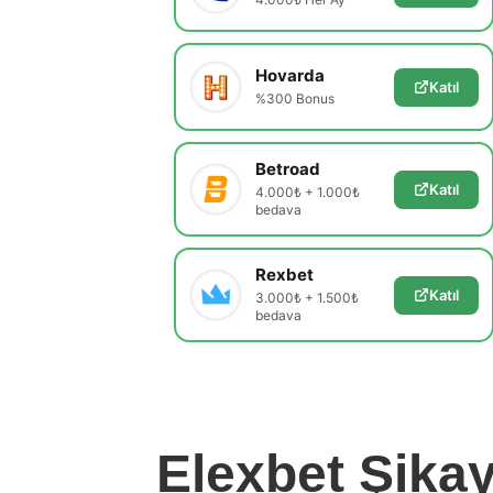
Hovarda
Katıl
%300 Bonus
Betroad
Katıl
4.000₺ + 1.000₺
bedava
Rexbet
Katıl
3.000₺ + 1.500₺
bedava
Elexbet Şika