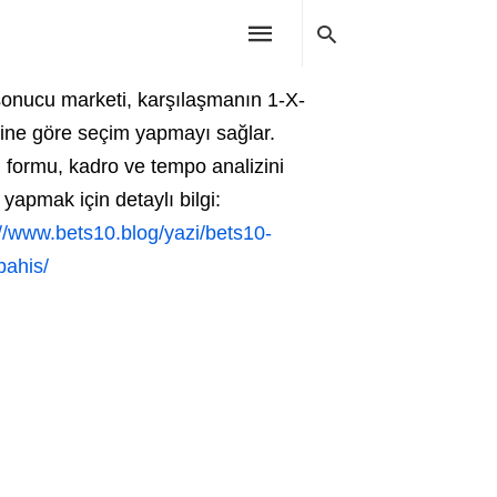
onucu marketi, karşılaşmanın 1-X-
işine göre seçim yapmayı sağlar.
 formu, kadro ve tempo analizini
Typ
your
yapmak için detaylı bilgi:
sea
que
://www.bets10.blog/yazi/bets10-
and
hit
bahis/
ente