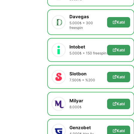
Davegas
Katıl
5.000₺ + 300
freespin
Intobet
Katıl
5.000₺ + 150 freespin
Slotbon
Katıl
7.500₺ + %200
Milyar
Katıl
8.000₺
Genzobet
Katıl
4.000₺ Her Ay