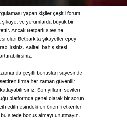
rgulaması yapan kişiler çeşitli forum
a şikayet ve yorumlarda büyük bir
rettir. Ancak Betpark sitesine
itesi olan Betpark’ta şikayetler epey
lirsiniz. Kaliteli bahis sitesi
tırabilirsiniz.
ı zamanda çeşitli bonusları sayesinde
ttiren firma her zaman güvenilir
atlayabilirsiniz. Son yılların sevilen
ğu platformda genel olarak bir sorun
ercih edilmesindeki en önemli etkenler
ve bu sitede bonus almayı unutmayın.