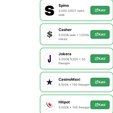
Spino
Katıl
2.000 USDT nakit
iade
Casher
Katıl
5.000₺ iade + 1.000₺
risksiz
Jokera
Katıl
3.000₺ %200 + 50
freespin
CasinoMaxi
Katıl
6.500₺ + 150 freespin
Hitpot
Katıl
5.000₺ + 100 freespin