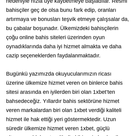
nedeniyle hızla üye kaybetmeye başladılar. Resmi
bahisçiler geç de olsa bunu fark edip, oranları
artırmaya ve bonusları teşvik etmeye çalışsalar da,
bu çabalar boşunadır. Ülkemizdeki bahisçilerin
çoğu online bahis siteleri üzerinden oyun
oynadıklarında daha iyi hizmet almakta ve daha
cazip seçeneklerden faydalanmaktadır.
Bugünkü yazımızda okuyucularımızın ricası
üzerine ülkemize hizmet veren on binlerce bahis
sitesi arasında en iyilerden biri olan 1xbet’ten
bahsedeceğiz. Yıllardır bahis sektörüne hizmet
veren markalardan biri olan 1xbet verdiği kaliteli
hizmet ile hak ettiği yeri göstermektedir. Uzun
süredir ülkemize hizmet veren 1xbet, güçlü