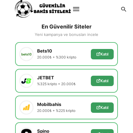
En Güvenilir Siteler
Yeni kampanya ve bonusları incele
Type
Bets10
your
Katıl
search
20.000₺ + %300 kripto
query
and
hit
enter:
JETBET
Katıl
%325 kripto + 20.000₺
Mobilbahis
Katıl
20.000₺ + %225 kripto
Spino