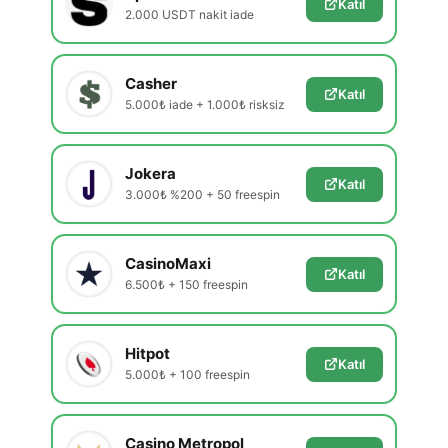
Katıl
2.000 USDT nakit iade
Casher
Katıl
5.000₺ iade + 1.000₺ risksiz
Jokera
Katıl
3.000₺ %200 + 50 freespin
CasinoMaxi
Katıl
6.500₺ + 150 freespin
Hitpot
Katıl
5.000₺ + 100 freespin
Casino Metropol