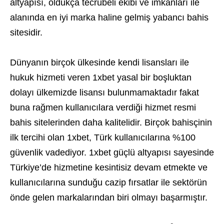
altyapısı, oldukça tecrübeli ekibi ve imkanları ile
alanında en iyi marka haline gelmiş yabancı bahis
sitesidir.
Dünyanın birçok ülkesinde kendi lisansları ile
hukuk hizmeti veren 1xbet yasal bir boşluktan
dolayı ülkemizde lisansı bulunmamaktadır fakat
buna rağmen kullanıcılara verdiği hizmet resmi
bahis sitelerinden daha kalitelidir. Birçok bahisçinin
ilk tercihi olan 1xbet, Türk kullanıcılarına %100
güvenlik vadediyor. 1xbet güçlü altyapısı sayesinde
Türkiye’de hizmetine kesintisiz devam etmekte ve
kullanıcılarına sunduğu cazip fırsatlar ile sektörün
önde gelen markalarından biri olmayı başarmıştır.