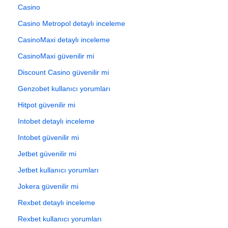
Casino
Casino Metropol detaylı inceleme
CasinoMaxi detaylı inceleme
CasinoMaxi güvenilir mi
Discount Casino güvenilir mi
Genzobet kullanıcı yorumları
Hitpot güvenilir mi
Intobet detaylı inceleme
Intobet güvenilir mi
Jetbet güvenilir mi
Jetbet kullanıcı yorumları
Jokera güvenilir mi
Rexbet detaylı inceleme
Rexbet kullanıcı yorumları